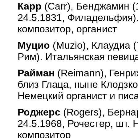
Карр
(
Carr
), Бенджамин (
24.5.1831, Филадельфия)
композитор, органист
Муцио
(
Muzio
), Клаудиа 
Рим). Итальянская певица
Райман
(
Reimann
), Генр
близ Глаца, ныне Клодзко
Немецкий органист и пис
Роджерс
(
Rogers
), Берна
24.5.1968, Рочестер, шт.
композитор