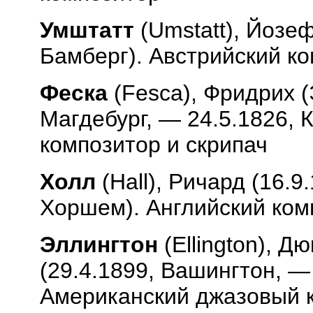
Умштатт
(
Umstatt
), Йозеф
Бамберг). Австрийский к
Феска
(
Fesca
), Фридрих (
Магдебург, — 24.5.1826, 
композитор и скрипач
Холл
(
Hall
), Ричард (16.9
Хоршем). Английский ком
Эллингтон
(
Ellington
), Дю
(29.4.1899, Вашингтон, —
Американский джазовый к