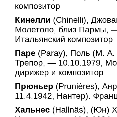
композитор
Кинелли
(
Chinelli
), Джова
Молетоло, близ Пармы, —
Итальянский композитор
Паре
(
Paray
), Поль (М. А
Трепор, — 10.10.1979, Мо
дирижер и композитор
Прюньер
(
Pruni
è
res
), Ан
11.4.1942, Нантер). Фран
Хальнес
(
Halln
ä
s
), (Юн) 