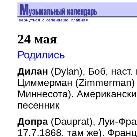
24 мая
Родились
Дилан
(
Dylan
), Боб, наст
Циммерман (
Zimmerman
)
Миннесота). Американский
песенник
Допра
(
Dauprat
), Луи-Фр
17.7.1868, там же). Франц