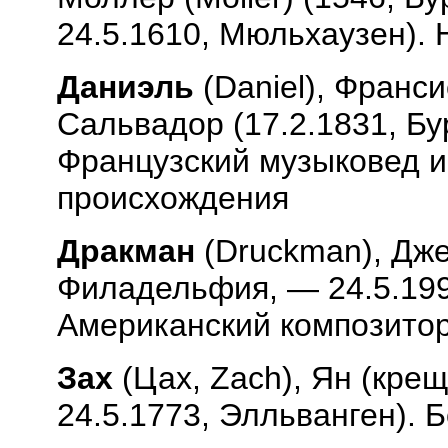
24.5.1610, Мюльхаузен).
Даниэль
(
Daniel
), Франс
Сальвадор (17.2.1831, Бу
Французский музыковед и
происхождения
Дракман
(
Druckman
), Дж
Филадельфия, — 24.5.199
Американский композито
Зах
(Цах,
Zach
), Ян (кре
24.5.1773, Элльванген). 