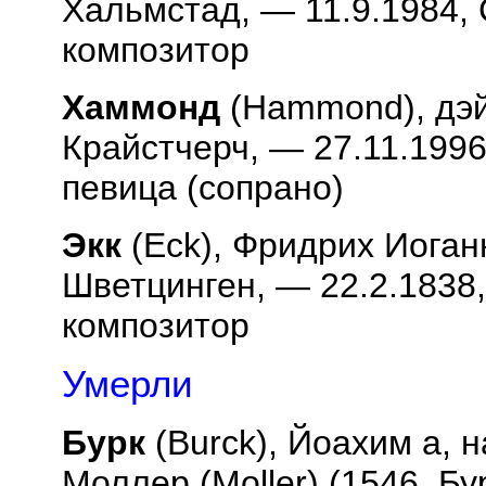
Хальмстад, — 11.9.1984, 
композитор
Хаммонд
(
Hammond
), дэ
Крайстчерч, — 27.11.199
певица (сопрано)
Экк
(
Eck
), Фридрих Иоганн
Шветцинген, — 22.2.1838,
композитор
Умерли
Бурк
(
Burck
), Йоахим а, 
Моллер (
Moller
) (1546, Б