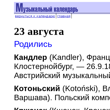
23 августа
Родились
Кандлер
(
Kandler
), Франц
Клостернойбург, — 26.9.1
Австрийский музыкальны
Котоньский
(
Koto
ń
ski
), В
Варшава). Польский комп