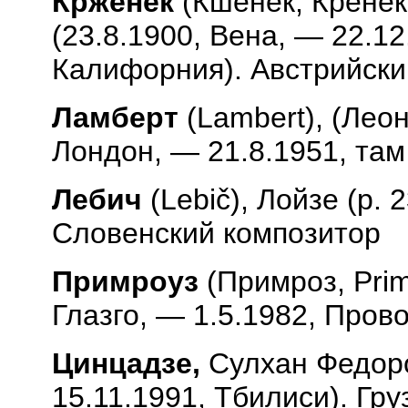
Крженек
(Кшенек, Кренек
(23.8.1900, Вена, — 22.1
Калифорния). Австрийски
Ламберт
(
Lambert
), (Лео
Лондон, — 21.8.1951, там
Лебич
(
Lebi
č), Лойзе (р. 
Словенский композитор
Примроуз
(Примроз,
Pri
Глазго, — 1.5.1982, Пров
Цинцадзе,
Сулхан Федоро
15.11.1991, Тбилиси). Гр