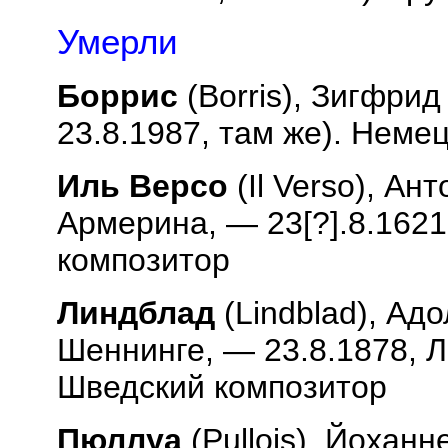
Умерли
Боррис
(
Borris
), Зигфрид
23.8.1987, там же). Неме
Иль Версо
(
Il
Verso
), Ант
Армерина, — 23[?].8.1621
композитор
Линдблад
(
Lindblad
), Ад
Шеннинге, — 23.8.1878, Л
Шведский композитор
Пюллуа
(
Pullois
), Йоханне