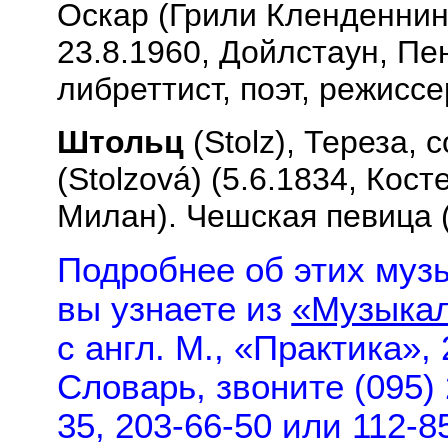
Оскар (Грили Кленденнинг
23.8.1960, Дойлстаун, П
либреттист, поэт, режиссе
Штольц
(
Stolz
), Тереза,
(
Stolzov
á) (5.6.1834, Кос
Милан). Чешская певица 
Подробнее об этих музы
вы узнаете из
«Музыкал
с англ. М., «Практика»,
Словарь, звоните (095) 
35, 203-66-50 или 112-8