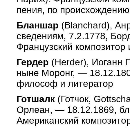
пения, по происхождению
Бланшар
(
Blanchard
), Ан
сведениям, 7.2.1778, Бор
Французский композитор 
Гердер
(
Herder
), Иоганн 
ныне Моронг, — 18.12.18
философ и литератор
Готшалк
(Готчок,
Gottscha
Орлеан, — 18.12.1869, б
Американский композитор