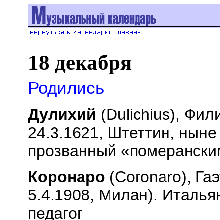
18 декабря
Родились
Дулихий
(
Dulichius
), Фил
24.3.1621, Штеттин, ныне
прозванный «померански
Коронаро
(
Coronaro
), Га
5.4.1908, Милан). Италья
педагог