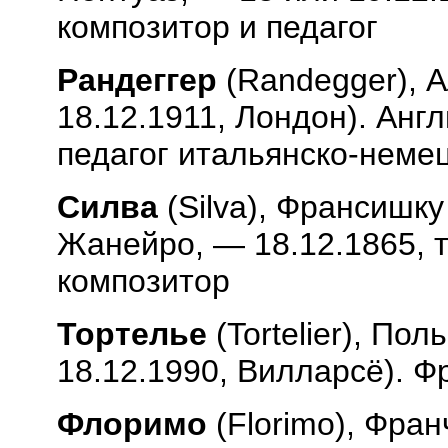
композитор и педагог
Рандеггер
(
Randegger
), 
18.12.1911, Лондон). Анг
педагог итальянско-неме
Силва
(
Silva
), Франсишку
Жанейро, — 18.12.1865, т
композитор
Тортелье
(
Tortelier
), Пол
18.12.1990, Вилларсё). 
Флоримо
(
Florimo
), Фран