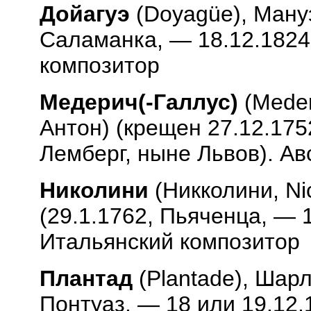
Дойагуэ
(
Doyag
ü
e
), Ману
Саламанка, — 18.12.1824,
композитор
Медерич(-Галлус)
(
Meder
Антон) (крещен 27.12.175
Лемберг, ныне Львов). Ав
Николини
(Никколини,
Ni
(29.1.1762, Пьяченца, — 1
Итальянский композитор
Плантад
(
Plantade
), Шарл
Понтуаз, — 18 или 19.12.