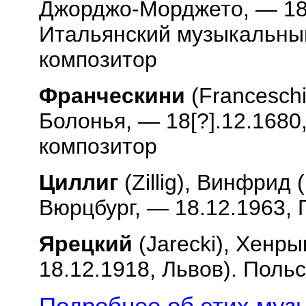
Джорджо-Морджето, — 18.
Итальянский музыкальны
композитор
Франческини
(
Franceschi
Болонья, — 18[?].12.1680
композитор
Циллиг
(
Zillig
), Винфрид (
Вюрцбург, — 18.12.1963, 
Ярецкий
(
Jarecki
), Хенры
18.12.1918, Львов). Поль