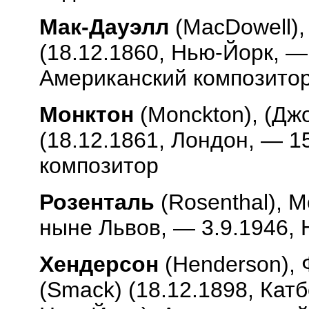
Мак-Дауэлл
(
MacDowell
)
(18.12.1860, Нью-Йорк, — 
Американский композитор
Монктон
(
Monckton
), (Д
(18.12.1861, Лондон, — 15
композитор
Розенталь
(
Rosenthal
), 
ныне Львов, — 3.9.1946, 
Хендерсон
(
Henderson
),
(
Smack
) (18.12.1898, Кат