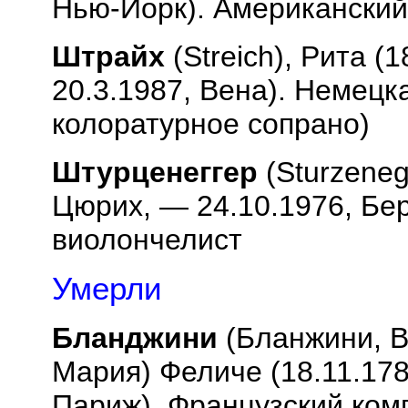
Нью-Йорк). Американски
Штрайх
(
Streich
), Рита (
20.3.1987, Вена). Немецк
колоратурное сопрано)
Штурценеггер
(
Sturzeneg
Цюрих, — 24.10.1976, Бе
виолончелист
Умерли
Бланджини
(Бланжини,
B
Мария) Феличе (18.11.178
Париж). Французский ком