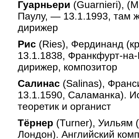
Гуарньери
(
Guarnieri
), (
Паулу, — 13.1.1993, там 
дирижер
Рис
(
Ries
), Фердинанд (к
13.1.1838, Франкфурт-на-
дирижер, композитор
Салинас
(
Salinas
), Франс
13.1.1590, Саламанка). 
теоретик и органист
Тёрнер
(
Turner
), Уильям 
Лондон). Английский комп