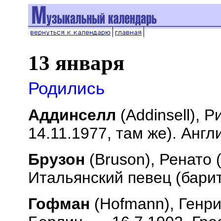
13 января
Родились
Аддинселл
(
Addinsell
), Р
14.11.1977, там же). Анг
Брузон
(
Bruson
), Ренато 
Итальянский певец (бари
Гофман
(
Hofmann
), Генр