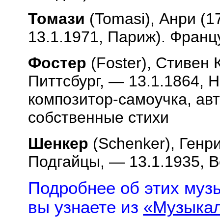
Томази
(
Tomasi
), Анри (
13.1.1971, Париж). Франц
Фостер
(
Foster
), Стивен 
Питтсбург, — 13.1.1864, 
композитор-самоучка, ав
собственные стихи
Шенкер
(
Schenker
), Генр
Подгайцы, — 13.1.1935, В
Подробнее об этих музы
вы узнаете из
«Музыкал