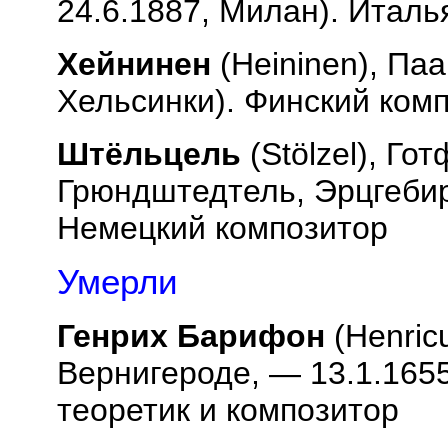
24.6.1887, Милан). Итал
Хейнинен
(
Heininen
), Паа
Хельсинки). Финский ком
Штёльцель
(
St
ö
lzel
), Гот
Грюндштедтель, Эрцгебирг
Немецкий композитор
Умерли
Генрих Барифон
(
Henric
Вернигероде, — 13.1.1655
теоретик и композитор