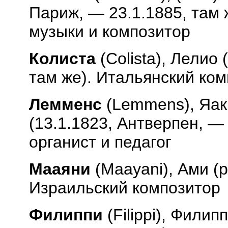
Париж, — 23.1.1885, там 
музыки и композитор
Колиста
(
Colista
), Лелио 
там же). Итальянский ком
Лемменс
(
Lemmens
), Яа
(13.1.1823, Антверпен, —
органист и педагог
Мааяни
(
Maayani
), Ами (
Израильский композитор
Филиппи
(
Filippi
), Филипп