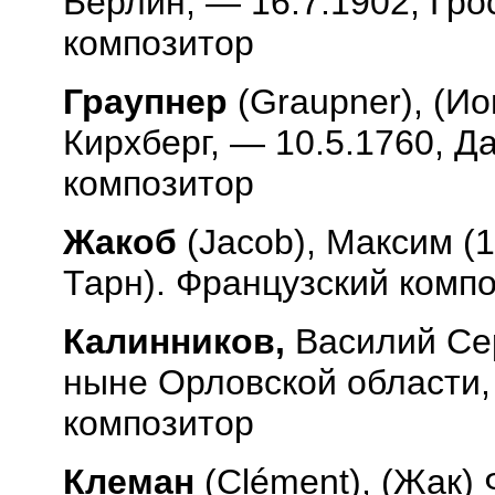
Берлин, — 16.7.1902, Гро
композитор
Граупнер
(
Graupner
), (И
Кирхберг, — 10.5.1760, 
композитор
Жакоб
(
Jacob
), Максим (
Тарн). Французский комп
Калинников,
Василий Сер
ныне Орловской области, 
композитор
Клеман
(
Cl
é
ment
), (Жак)