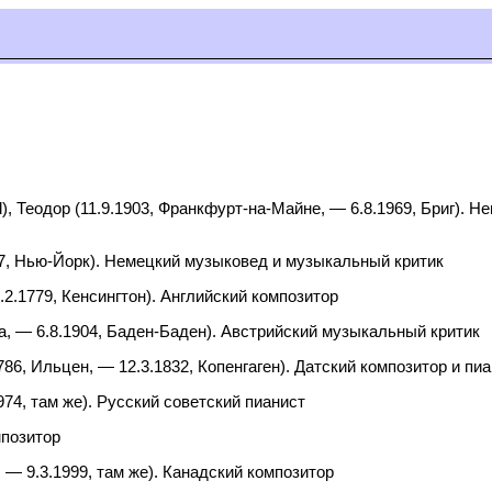
d
), Теодор (11.9.1903, Франкфурт-на-Майне, — 6.8.1969, Бриг).
937, Нью-Йорк). Немецкий музыковед и музыкальный критик
7.2.1779, Кенсингтон). Английский композитор
ага, — 6.8.1904, Баден-Баден). Австрийский музыкальный критик
1786, Ильцен, — 12.3.1832, Копенгаген). Датский композитор и п
974, там же). Русский советский пианист
мпозитор
о, — 9.3.1999, там же). Канадский композитор