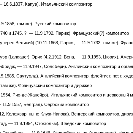
 — 16.6.1837, Капуа). Итальянский композитор
9.1858, там же). Русский композитор
740 и 1745, ?, — 11.9.1792, Париж). Французский[?] композитор
Куперен Великий) (10.11.1668, Париж, — 11.9.1733, там же). Фр
уэр (
Landauer
), Эрих (4.2.1912, Вена, — 11.9.1993, Цюрих). Ам
денбридж, — 11.9.1947, Солсбери). Английский композитор и орган
1.9.1985, Саутуолд). Английский композитор, флейтист, поэт, худ
9, там же). Французский композитор и дирижер
.9.1954, Рио-де-Жанейро). Итальянский композитор и церковный 
— 11.9.1957, Белград). Сербский композитор
912, Коложвар, ныне Клуж-Напока). Венгерский композитор, дириж
стад, — 11.9.1984, Стокгольм). Шведский композитор