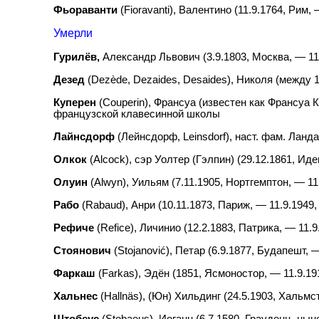
Фьораванти
(
Fioravanti
), Валентино (11.9.1764, Рим,
Умерли
Гурилёв,
Александр Львович (3.9.1803, Москва, — 11.
Дезед
(
Dez
è
de
,
Dezaides
,
Desaides
), Николя (между 1
Куперен
(
Couperin
), Франсуа (известен как Франсуа 
французской клавесинной школы
Лайнсдорф
(Лейнсдорф,
Leinsdorf
), наст. фам. Ланда
Олкок
(
Alcock
), сэр Уолтер (Гэлпин) (29.12.1861, И
Олуин
(
Alwyn
), Уильям (7.11.1905, Нортгемптон, — 1
Рабо
(
Rabaud
), Анри (10.11.1873, Париж, — 11.9.194
Рефиче
(
Refice
), Личинио (12.2.1883, Патрика, — 11
Стоянович
(
Stojanovi
ć), Петар (6.9.1877, Будапешт, 
Фаркаш
(
Farkas
), Эдён (1851, Ясмоностор, — 11.9.1
Хальнес
(
Halln
ä
s
), (Юн) Хильдинг (24.5.1903, Хальм