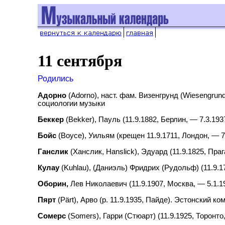
11 сентября
Родились
Адорно
(
Adorno
), наст. фам. Визенгрунд (
Wiesengrun
социологии музыки
Беккер
(
Bekker
), Пауль (11.9.1882, Берлин, — 7.3.1
Бойс
(
Boyce
), Уильям (крещен 11.9.1711, Лондон, — 
Ганслик
(Ханслик,
Hanslick
), Эдуард (11.9.1825, Пр
Кулау
(
Kuhlau
), (Даниэль) Фридрих (Рудольф) (11.9.
Оборин,
Лев Николаевич (11.9.1907, Москва, — 5.1.1
Пярт
(
P
ä
rt
), Арво (р. 11.9.1935, Пайде). Эстонский ко
Сомерс
(
Somers
), Гарри (Стюарт) (11.9.1925, Торонт