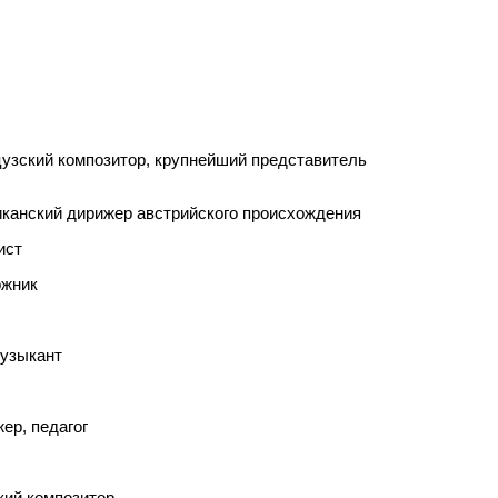
анцузский композитор, крупнейший представитель
ериканский дирижер австрийского происхождения
ист
ожник
музыкант
ер, педагог