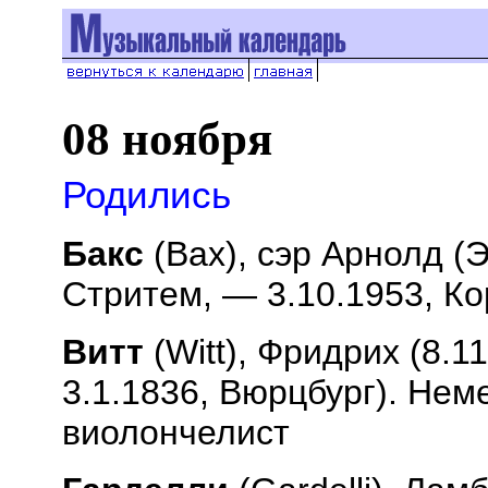
08 ноября
Родились
Бакс
(
Bax
), сэр Арнолд (
Стритем, — 3.10.1953, Ко
Витт
(
Witt
), Фридрих (8.1
3.1.1836, Вюрцбург). Нем
виолончелист