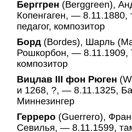
Берггрен
(
Berggreen
), Ан
Копенгаген, — 8.11.1880,
педагог, композитор
Борд
(
Bordes
), Шарль (Ма
Рошкорбон, — 8.11.1909, 
композитор
Вицлав
III
фон Рюген
(
Wi
и 1268, ?, — 8.11.1325, Б
Миннезингер
Герреро
(
Guerrero
), Фран
Севилья, — 8.11.1599, та