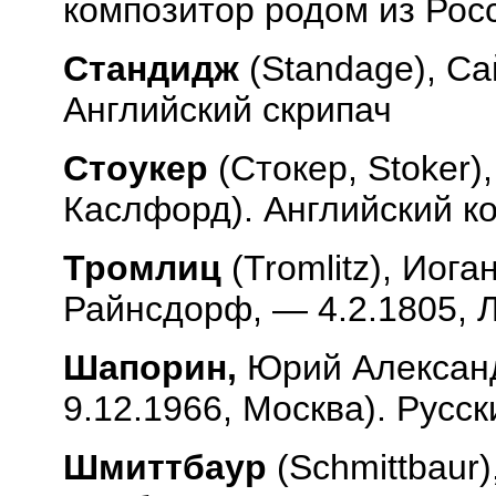
композитор родом из Рос
Стандидж
(
Standage
), С
Английский скрипач
Стоукер
(Стокер,
Stoker
)
Каслфорд). Английский к
Тромлиц
(
Tromlitz
), Иога
Райнсдорф, — 4.2.1805, 
Шапорин,
Юрий Александр
9.12.1966, Москва). Русс
Шмиттбаур
(
Schmittbaur
)