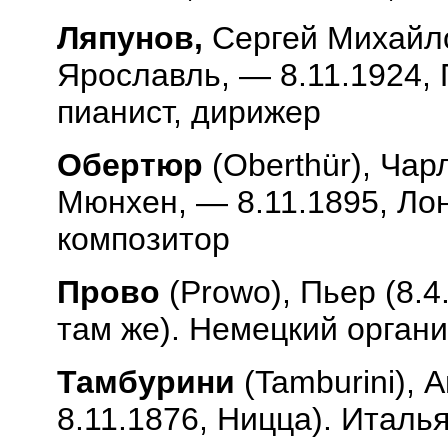
Ляпунов,
Сергей Михайло
Ярославль, — 8.11.1924, 
пианист, дирижер
Обертюр
(
Oberth
ü
r
), Чар
Мюнхен, — 8.11.1895, Ло
композитор
Прово
(
Prowo
), Пьер (8.
там же). Немецкий органи
Тамбурини
(
Tamburini
), 
8.11.1876, Ницца). Италь