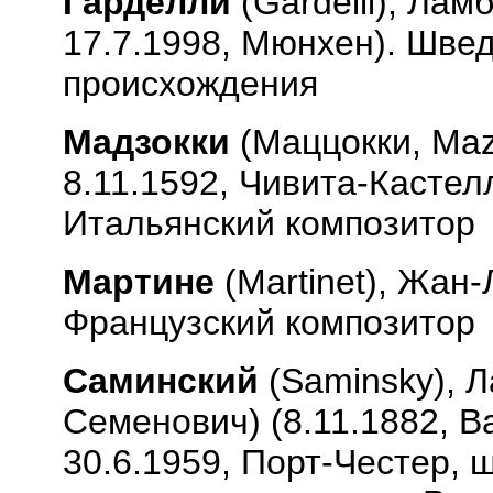
Гарделли
(
Gardelli
), Лам
17.7.1998, Мюнхен). Шве
происхождения
Мадзокки
(Маццокки,
Maz
8.11.1592, Чивита-Кастел
Итальянский композитор
Мартине
(
Martinet
), Жан-
Французский композитор
Саминский
(
Saminsky
), 
Семенович) (8.11.1882, 
30.6.1959, Порт-Честер, 