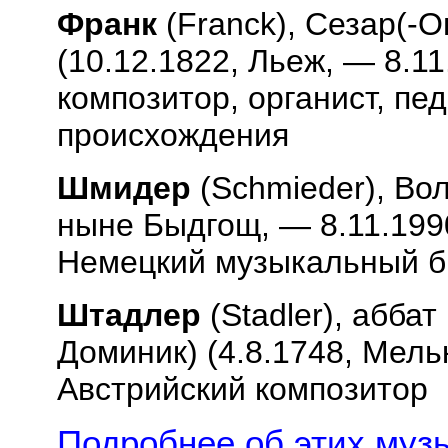
Франк
(
Franck
), Сезар(-
(10.12.1822, Льеж, — 8.1
композитор, органист, пед
происхождения
Шмидер
(
Schmieder
), Во
ныне Быдгощ, — 8.11.199
Немецкий музыкальный 
Штадлер
(
Stadler
), абба
Доминик) (4.8.1748, Мельк
Австрийский композитор
Подробнее об этих музы