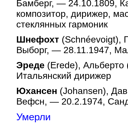
Бамберг, — 24.10.1809, К
композитор, дирижер, ма
стеклянных гармоник
Шнефохт
(
Schn
é
evoigt
), 
Выборг, — 28.11.1947, М
Эреде
(
Erede
), Альберто 
Итальянский дирижер
Юхансен
(
Johansen
), Да
Вефсн, — 20.2.1974, Сан
Умерли