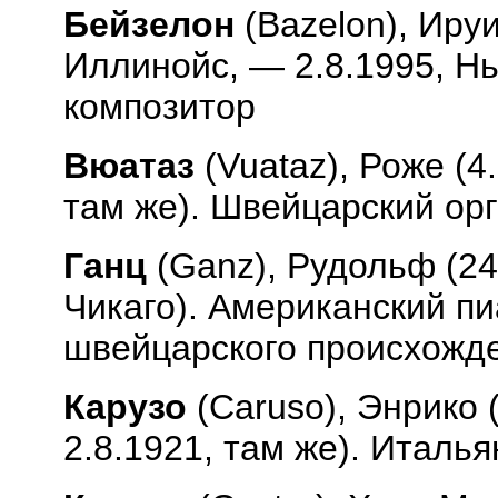
Бейзелон
(
Bazelon
), Иру
Иллинойс, — 2.8.1995, Н
композитор
Вюатаз
(
Vuataz
), Роже (4
там же). Швейцарский орг
Ганц
(
Ganz
), Рудольф (24
Чикаго). Американский пи
швейцарского происхожд
Карузо
(
Caruso
), Энрико 
2.8.1921, там же). Италья