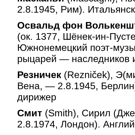
2.8.1945, Рим). Итальянс
Освальд фон Волькен
(ок. 1377, Шёнек-ин-Пуст
Южнонемецкий поэт-музык
рыцарей — наследников и
Резничек
(
Rezni
č
ek
), Э(м
Вена, — 2.8.1945, Берлин
дирижер
Смит
(
Smith
), Сирил (Дж
2.8.1974, Лондон). Англи