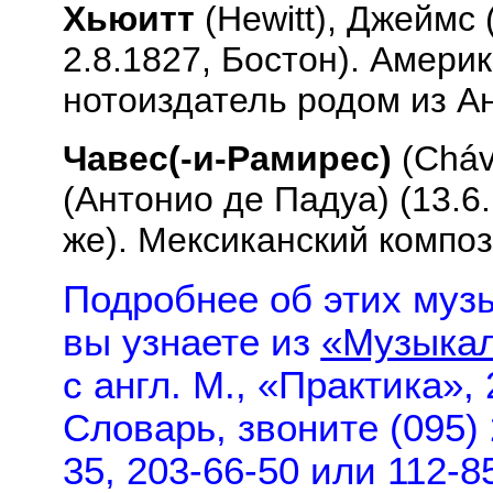
Хьюитт
(
Hewitt
), Джеймс 
2.8.1827, Бостон). Амери
нотоиздатель родом из А
Чавес(-и-Рамирес)
(
Ch
á
(Антонио де Падуа) (13.6
же). Мексиканский компо
Подробнее об этих музы
вы узнаете из
«Музыкал
с англ. М., «Практика»,
Словарь, звоните (095) 
35, 203-66-50 или 112-8