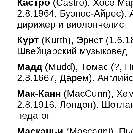
Кастро
(
Castro
), Хосе Ма
2.8.1964, Буэнос-Айрес).
дирижер и виолончелист
Курт
(
Kurth
), Эрнст (1.6.
Швейцарский музыковед
Мадд
(
Mudd
), Томас (?,
2.8.1667, Дарем). Англий
Мак-Канн
(
MacCunn
), Хе
2.8.1916, Лондон). Шотла
педагог
Масканьи
(
Mascagni
), П