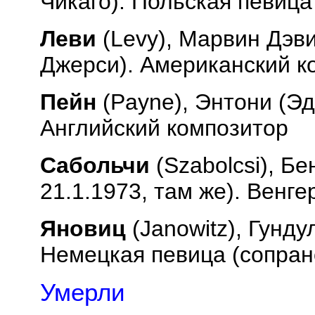
Чикаго). Польская певица
Леви
(
Levy
), Марвин Дэви
Джерси). Американский к
Пейн
(
Payne
), Энтони (Эд
Английский композитор
Сабольчи
(
Szabolcsi
), Бе
21.1.1973, там же). Венг
Яновиц
(
Janowitz
), Гунду
Немецкая певица (сопран
Умерли